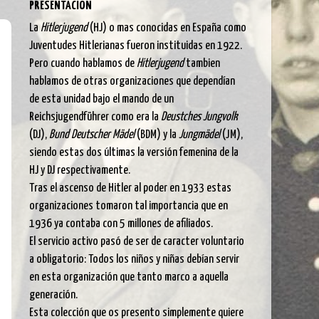
PRESENTACIÓN
La
Hitlerjugend
(HJ) o mas conocidas en España como
Juventudes Hitlerianas fueron instituidas en 1922.
Pero cuando hablamos de
Hitlerjugend
tambien
hablamos de otras organizaciones que dependían
de esta unidad bajo el mando de un
Reichsjugendführer como era la
Deustches Jungvolk
(DJ),
Bund Deutscher Mädel
(BDM) y la
Jungmädel
(JM),
siendo estas dos últimas la versión femenina de la
HJ y DJ respectivamente.
Tras el ascenso de Hitler al poder en 1933 estas
organizaciones tomaron tal importancia que en
1936 ya contaba con 5 millones de afiliados.
El servicio activo pasó de ser de caracter voluntario
a obligatorio: Todos los niños y niñas debían servir
en esta organización que tanto marco a aquella
generación.
Esta colección que os presento simplemente quiere