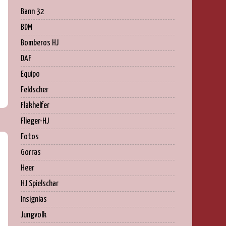
Bann 32
BDM
Bomberos HJ
DAF
Equipo
Feldscher
Flakhelfer
Flieger-HJ
Fotos
Gorras
Heer
HJ Spielschar
Insignias
Jungvolk