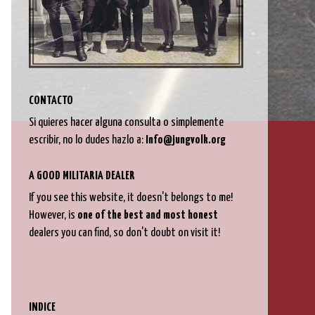
CONTACTO
Si quieres hacer alguna consulta o simplemente
escribir, no lo dudes hazlo a:
Info@jungvolk.org
A GOOD MILITARIA DEALER
If you see this website,
it doesn't belongs to me
!
However, is
one of the best and most honest
dealers you can find, so don't doubt on visit it!
INDICE