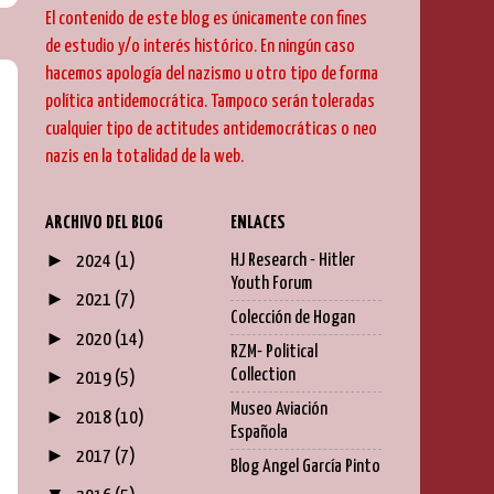
El contenido de este blog es únicamente con fines
de estudio y/o interés histórico. En ningún caso
hacemos apología del nazismo u otro tipo de forma
política antidemocrática. Tampoco serán toleradas
cualquier tipo de actitudes antidemocráticas o neo
nazis en la totalidad de la web.
ARCHIVO DEL BLOG
ENLACES
►
HJ Research - Hitler
2024
(1)
Youth Forum
►
2021
(7)
Colección de Hogan
►
2020
(14)
RZM- Political
Collection
►
2019
(5)
Museo Aviación
►
2018
(10)
Española
►
2017
(7)
Blog Angel García Pinto