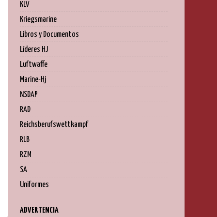
KLV
Kriegsmarine
Libros y Documentos
Líderes HJ
Luftwaffe
Marine-Hj
NSDAP
RAD
Reichsberufswettkampf
RLB
RZM
SA
Uniformes
ADVERTENCIA